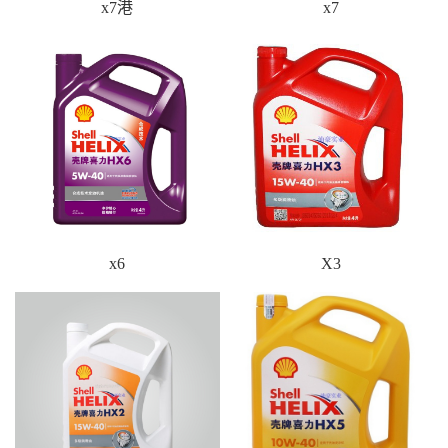
x7港
x7
x6
X3