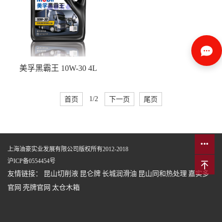
美孚黑霸王 10W-30 4L
首页
1/2
下一页
尾页
上海油豪实业发展有限公司版权所有2012-2018
沪ICP备0554454号
友情链接：
昆山切削液
昆仑牌
长城润滑油
昆山同和热处理
嘉实多
官网
壳牌官网
太仓木箱